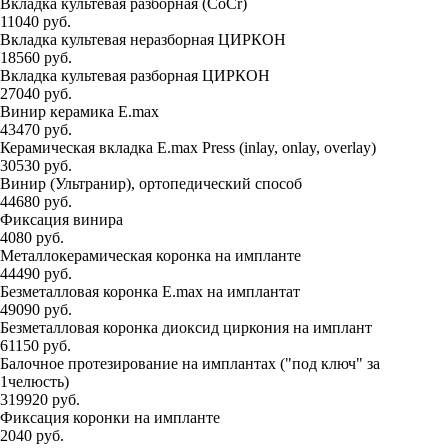
Вкладка культевая разборная (СоCr)
11040 руб.
Вкладка культевая неразборная ЦИРКОН
18560 руб.
Вкладка культевая разборная ЦИРКОН
27040 руб.
Винир керамика E.max
43470 руб.
Керамическая вкладка E.max Press (inlay, onlay, overlay)
30530 руб.
Винир (Ультранир), ортопедический способ
44680 руб.
Фиксация винира
4080 руб.
Металлокерамическая коронка на импланте
44490 руб.
Безметалловая коронка E.max на имплантат
49090 руб.
Безметалловая коронка диоксид циркония на имплант
61150 руб.
Балочное протезирование на имплантах ("под ключ" за
1челюсть)
319920 руб.
Фиксация коронки на импланте
2040 руб.