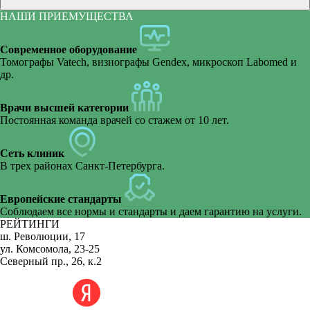
Зубные протезы Acry Free
НАШИ ПРИЕМУЩЕСТВА
Частично съемные протезы
Современное оборудование
Томографы Vatech, визиографы Gendex, микроскоп Labomed и
Съемные протезы
др.
Протезирование передних зубов
Врачи высшей категории
Постоянная команда врачей со стажем от 10 лет.
Балочный протез
Сеть клиник
В трех районах Санкт-Петербурга.
Европейские стандарты
Соблюдаем все нормы и стандарты и даем гарантию на услуги.
РЕЙТИНГИ
ш. Революции, 17
ул. Комсомола, 23-25
Северный пр., 26, к.2