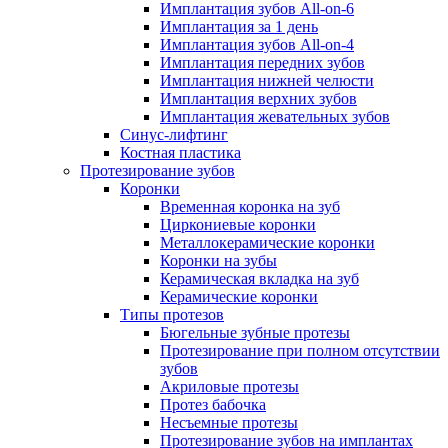
Имплантация зубов All-on-6
Имплантация за 1 день
Имплантация зубов All-on-4
Имплантация передних зубов
Имплантация нижней челюсти
Имплантация верхних зубов
Имплантация жевательных зубов
Синус-лифтинг
Костная пластика
Протезирование зубов
Коронки
Временная коронка на зуб
Циркониевые коронки
Металлокерамические коронки
Коронки на зубы
Керамическая вкладка на зуб
Керамические коронки
Типы протезов
Бюгельные зубные протезы
Протезирование при полном отсутствии
зубов
Акриловые протезы
Протез бабочка
Несъемные протезы
Протезирование зубов на имплантах