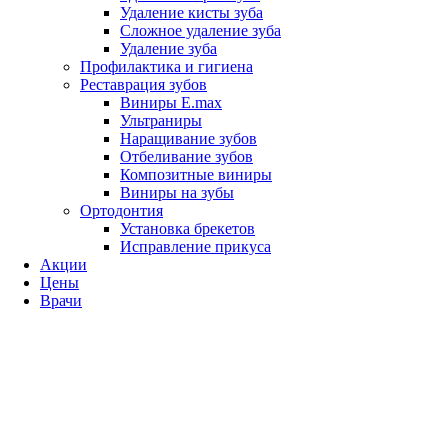
Удаление кисты зуба
Сложное удаление зуба
Удаление зуба
Профилактика и гигиена
Реставрация зубов
Виниры E.max
Ультраниры
Наращивание зубов
Отбеливание зубов
Композитные виниры
Виниры на зубы
Ортодонтия
Установка брекетов
Исправление прикуса
Акции
Цены
Врачи