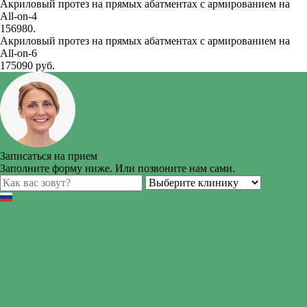
Акриловый протез на прямых абатментах с армированием на
All-on-4
156980.
Акриловый протез на прямых абатментах с армированием на
All-on-6
175090 руб.
Записаться на прием
Заполните форму ниже. Или позвоните нам сами.