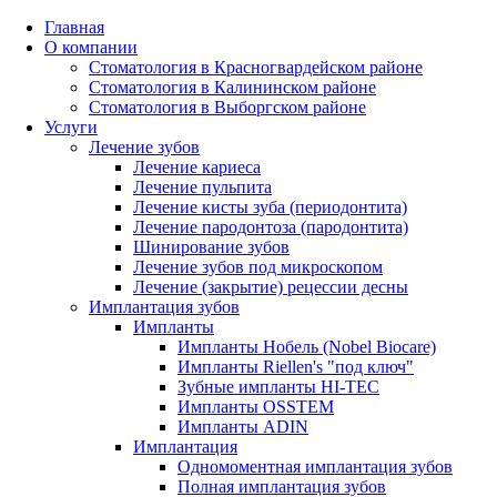
Главная
О компании
Стоматология в Красногвардейском районе
Стоматология в Калининском районе
Стоматология в Выборгском районе
Услуги
Лечение зубов
Лечение кариеса
Лечение пульпита
Лечение кисты зуба (периодонтита)
Лечение пародонтоза (пародонтита)
Шинирование зубов
Лечение зубов под микроскопом
Лечение (закрытие) рецессии десны
Имплантация зубов
Импланты
Импланты Нобель (Nobel Biocare)
Импланты Riellen's "под ключ"
Зубные импланты HI-TEC
Импланты OSSTEM
Импланты ADIN
Имплантация
Одномоментная имплантация зубов
Полная имплантация зубов