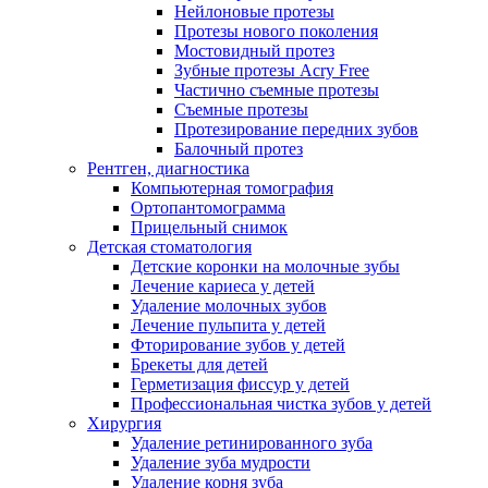
Нейлоновые протезы
Протезы нового поколения
Мостовидный протез
Зубные протезы Acry Free
Частично съемные протезы
Съемные протезы
Протезирование передних зубов
Балочный протез
Рентген, диагностика
Компьютерная томография
Ортопантомограмма
Прицельный снимок
Детская стоматология
Детские коронки на молочные зубы
Лечение кариеса у детей
Удаление молочных зубов
Лечение пульпита у детей
Фторирование зубов у детей
Брекеты для детей
Герметизация фиссур у детей
Профессиональная чистка зубов у детей
Хирургия
Удаление ретинированного зуба
Удаление зуба мудрости
Удаление корня зуба