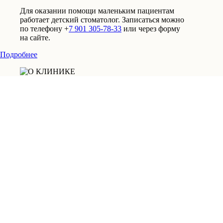
Для оказании помощи маленьким пациентам
работает детский стоматолог. Записаться можно
по телефону +
7 901 305-78-33
или через форму
на сайте.
Подробнее
Ортопед
Имплантолог
Хирург
Сенин Кирилл Алексеевич
Стаж работы: с 2006 года
Записатьcя на прием