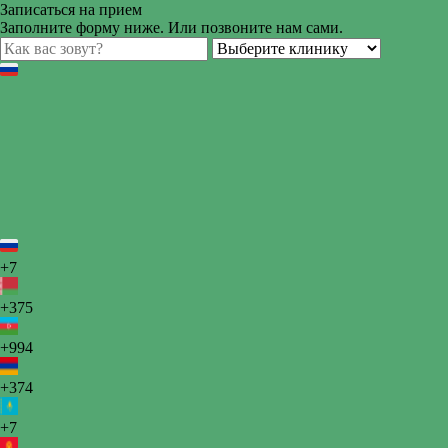
Записаться на прием
Заполните форму ниже. Или позвоните нам сами.
+7
+375
+994
+374
+7