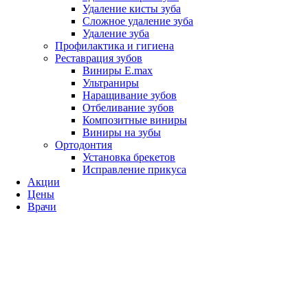
Удаление кисты зуба
Сложное удаление зуба
Удаление зуба
Профилактика и гигиена
Реставрация зубов
Виниры E.max
Ультраниры
Наращивание зубов
Отбеливание зубов
Композитные виниры
Виниры на зубы
Ортодонтия
Установка брекетов
Исправление прикуса
Акции
Цены
Врачи