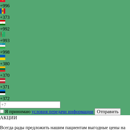
+996
+373
+992
+993
+998
+380
+370
+371
+372
Я принимаю
условия передачи информации
Отправить
АКЦИИ
Всегда рады предложить нашим пациентам выгодные цены на