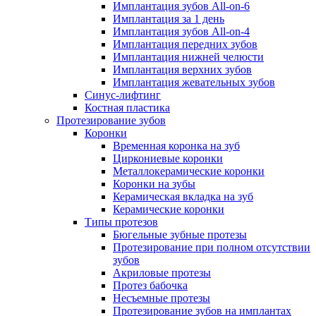
Имплантация зубов All-on-6
Имплантация за 1 день
Имплантация зубов All-on-4
Имплантация передних зубов
Имплантация нижней челюсти
Имплантация верхних зубов
Имплантация жевательных зубов
Синус-лифтинг
Костная пластика
Протезирование зубов
Коронки
Временная коронка на зуб
Циркониевые коронки
Металлокерамические коронки
Коронки на зубы
Керамическая вкладка на зуб
Керамические коронки
Типы протезов
Бюгельные зубные протезы
Протезирование при полном отсутствии
зубов
Акриловые протезы
Протез бабочка
Несъемные протезы
Протезирование зубов на имплантах