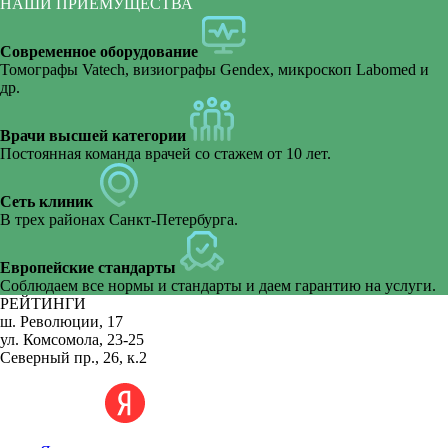
Зубные протезы Acry Free
НАШИ ПРИЕМУЩЕСТВА
Современное оборудование
Частично съемные протезы
Томографы Vatech, визиографы Gendex, микроскоп Labomed и
др.
Съемные протезы
Врачи высшей категории
Протезирование передних зубов
Постоянная команда врачей со стажем от 10 лет.
Сеть клиник
Балочный протез
В трех районах Санкт-Петербурга.
Европейские стандарты
Соблюдаем все нормы и стандарты и даем гарантию на услуги.
РЕЙТИНГИ
ш. Революции, 17
ул. Комсомола, 23-25
Северный пр., 26, к.2