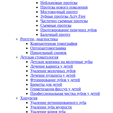
Нейлоновые протезы
Протезы нового поколения
Мостовидный протез
Зубные протезы Acry Free
Частично съемные протезы
Съемные протезы
Протезирование передних зубов
Балочный протез
Рентген, диагностика
Компьютерная томография
Ортопантомограмма
Прицельный снимок
Детская стоматология
Детские коронки на молочные зубы
Лечение кариеса у детей
Удаление молочных зубов
Лечение пульпита у детей
Фторирование зубов у детей
Брекеты для детей
Герметизация фиссур у детей
Профессиональная чистка зубов у детей
Хирургия
Удаление ретинированного зуба
Удаление зуба мудрости
Удаление корня зуба