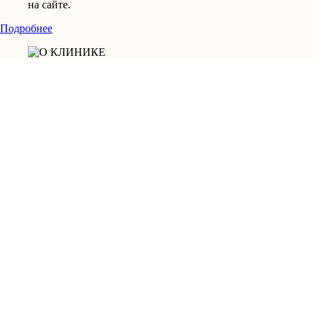
на сайте.
Подробнее
Микроскопист
Терапевт
Реставратор
Эндодонтист
Николаева Анастасия Геннадьевна
Стаж работы: с 2013 года
Записатьcя на прием