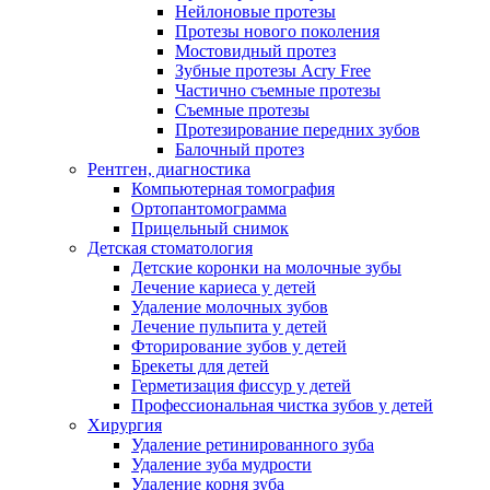
Нейлоновые протезы
Протезы нового поколения
Мостовидный протез
Зубные протезы Acry Free
Частично съемные протезы
Съемные протезы
Протезирование передних зубов
Балочный протез
Рентген, диагностика
Компьютерная томография
Ортопантомограмма
Прицельный снимок
Детская стоматология
Детские коронки на молочные зубы
Лечение кариеса у детей
Удаление молочных зубов
Лечение пульпита у детей
Фторирование зубов у детей
Брекеты для детей
Герметизация фиссур у детей
Профессиональная чистка зубов у детей
Хирургия
Удаление ретинированного зуба
Удаление зуба мудрости
Удаление корня зуба