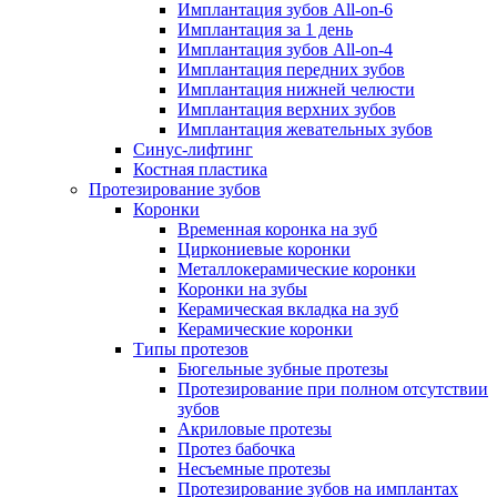
Имплантация зубов All-on-6
Имплантация за 1 день
Имплантация зубов All-on-4
Имплантация передних зубов
Имплантация нижней челюсти
Имплантация верхних зубов
Имплантация жевательных зубов
Синус-лифтинг
Костная пластика
Протезирование зубов
Коронки
Временная коронка на зуб
Циркониевые коронки
Металлокерамические коронки
Коронки на зубы
Керамическая вкладка на зуб
Керамические коронки
Типы протезов
Бюгельные зубные протезы
Протезирование при полном отсутствии
зубов
Акриловые протезы
Протез бабочка
Несъемные протезы
Протезирование зубов на имплантах