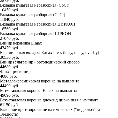
28720 руб.
Вкладка культевая неразборная (СоCr)
10450 руб.
Вкладка культевая разборная (СоCr)
11040 руб.
Вкладка культевая неразборная ЦИРКОН
18560 руб.
Вкладка культевая разборная ЦИРКОН
27040 руб.
Винир керамика E.max
43470 руб.
Керамическая вкладка E.max Press (inlay, onlay, overlay)
30530 руб.
Винир (Ультранир), ортопедический способ
44680 руб.
Фиксация винира
4080 руб.
Металлокерамическая коронка на импланте
44490 руб.
Безметалловая коронка E.max на имплантат
49090 руб.
Безметалловая коронка диоксид циркония на имплант
61150 руб.
Балочное протезирование на имплантах ("под ключ" за
1челюсть)