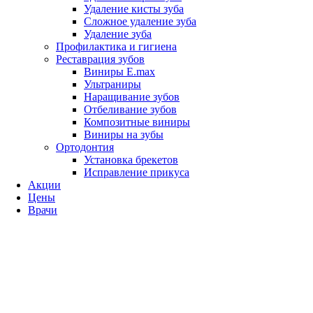
Удаление кисты зуба
Сложное удаление зуба
Удаление зуба
Профилактика и гигиена
Реставрация зубов
Виниры E.max
Ультраниры
Наращивание зубов
Отбеливание зубов
Композитные виниры
Виниры на зубы
Ортодонтия
Установка брекетов
Исправление прикуса
Акции
Цены
Врачи