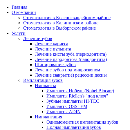
Главная
О компании
Стоматология в Красногвардейском районе
Стоматология в Калининском районе
Стоматология в Выборгском районе
Услуги
Лечение зубов
Лечение кариеса
Лечение пульпита
Лечение кисты зуба (периодонтита)
Лечение пародонтоза (пародонтита)
Шинирование зубов
Лечение зубов под микроскопом
Лечение (закрытие) рецессии десны
Имплантация зубов
Импланты
Импланты Нобель (Nobel Biocare)
Импланты Riellen's "под ключ"
Зубные импланты HI-TEC
Импланты OSSTEM
Импланты ADIN
Имплантация
Одномоментная имплантация зубов
Полная имплантация зубов