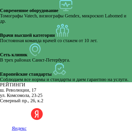
Зубные протезы Acry Free
Современное оборудование
Частично съемные протезы
Томографы Vatech, визиографы Gendex, микроскоп Labomed и
др.
Съемные протезы
Врачи высшей категории
Постоянная команда врачей со стажем от 10 лет.
Протезирование передних зубов
Сеть клиник
Балочный протез
В трех районах Санкт-Петербурга.
Европейские стандарты
Соблюдаем все нормы и стандарты и даем гарантию на услуги.
РЕЙТИНГИ
ш. Революции, 17
ул. Комсомола, 23-25
Северный пр., 26, к.2
Яндекс