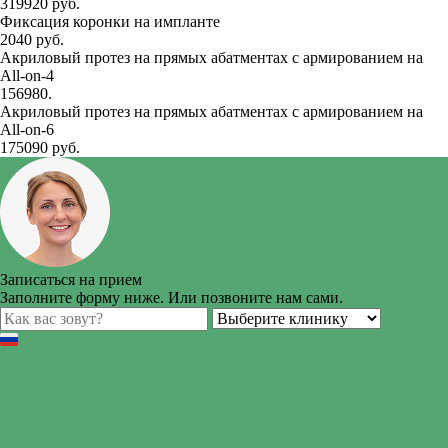
319920 руб.
Фиксация коронки на импланте
2040 руб.
Акриловый протез на прямых абатментах с армированием на
All-on-4
156980.
Акриловый протез на прямых абатментах с армированием на
All-on-6
175090 руб.
Записаться на прием
Заполните форму ниже. Или позвоните нам сами.