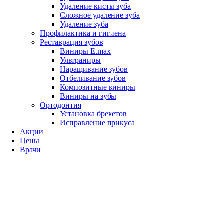
Удаление кисты зуба
Сложное удаление зуба
Удаление зуба
Профилактика и гигиена
Реставрация зубов
Виниры E.max
Ультраниры
Наращивание зубов
Отбеливание зубов
Композитные виниры
Виниры на зубы
Ортодонтия
Установка брекетов
Исправление прикуса
Акции
Цены
Врачи