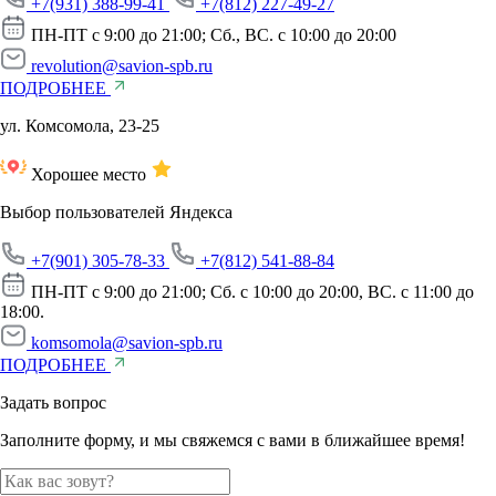
Зубные протезы Acry Free
+7(931) 388-99-41
+7(812) 227-49-27
ПН-ПТ с 9:00 до 21:00; Сб., ВС. с 10:00 до 20:00
Частично съемные протезы
revolution@savion-spb.ru
ПОДРОБНЕЕ
Съемные протезы
ул. Комсомола, 23-25
Протезирование передних зубов
Хорошее место
Выбор пользователей Яндекса
Балочный протез
+7(901) 305-78-33
+7(812) 541-88-84
ПН-ПТ с 9:00 до 21:00; Сб. с 10:00 до 20:00, ВС. с 11:00 до
18:00.
komsomola@savion-spb.ru
ПОДРОБНЕЕ
Задать вопрос
Заполните форму, и мы свяжемся с вами в ближайшее время!