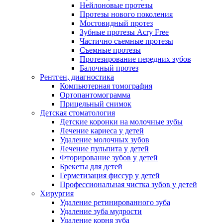
Нейлоновые протезы
Протезы нового поколения
Мостовидный протез
Зубные протезы Acry Free
Частично съемные протезы
Съемные протезы
Протезирование передних зубов
Балочный протез
Рентген, диагностика
Компьютерная томография
Ортопантомограмма
Прицельный снимок
Детская стоматология
Детские коронки на молочные зубы
Лечение кариеса у детей
Удаление молочных зубов
Лечение пульпита у детей
Фторирование зубов у детей
Брекеты для детей
Герметизация фиссур у детей
Профессиональная чистка зубов у детей
Хирургия
Удаление ретинированного зуба
Удаление зуба мудрости
Удаление корня зуба