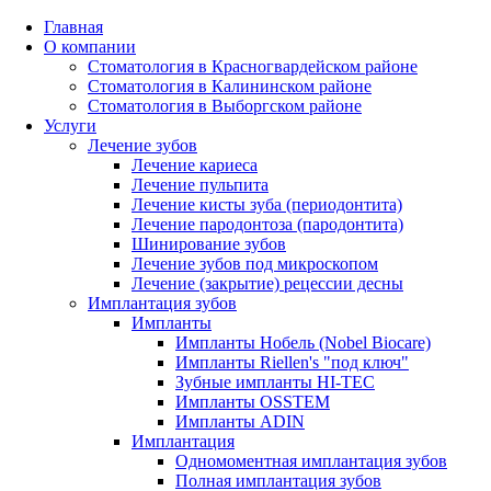
Главная
О компании
Стоматология в Красногвардейском районе
Стоматология в Калининском районе
Стоматология в Выборгском районе
Услуги
Лечение зубов
Лечение кариеса
Лечение пульпита
Лечение кисты зуба (периодонтита)
Лечение пародонтоза (пародонтита)
Шинирование зубов
Лечение зубов под микроскопом
Лечение (закрытие) рецессии десны
Имплантация зубов
Импланты
Импланты Нобель (Nobel Biocare)
Импланты Riellen's "под ключ"
Зубные импланты HI-TEC
Импланты OSSTEM
Импланты ADIN
Имплантация
Одномоментная имплантация зубов
Полная имплантация зубов