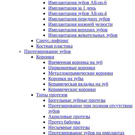
Имплантация зубов All-on-6
Имплантация за 1 день
Имплантация зубов All-on-4
Имплантация передних зубов
Имплантация нижней челюсти
Имплантация верхних зубов
Имплантация жевательных зубов
Синус-лифтинг
Костная пластика
Протезирование зубов
Коронки
Временная коронка на зуб
Циркониевые коронки
Металлокерамические коронки
Коронки на зубы
Керамическая вкладка на зуб
Керамические коронки
Типы протезов
Бюгельные зубные протезы
Протезирование при полном отсутствии
зубов
Акриловые протезы
Протез бабочка
Несъемные протезы
Протезирование зубов на имплантах