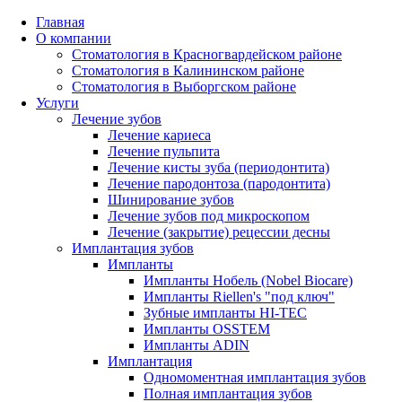
Главная
О компании
Стоматология в Красногвардейском районе
Стоматология в Калининском районе
Стоматология в Выборгском районе
Услуги
Лечение зубов
Лечение кариеса
Лечение пульпита
Лечение кисты зуба (периодонтита)
Лечение пародонтоза (пародонтита)
Шинирование зубов
Лечение зубов под микроскопом
Лечение (закрытие) рецессии десны
Имплантация зубов
Импланты
Импланты Нобель (Nobel Biocare)
Импланты Riellen's "под ключ"
Зубные импланты HI-TEC
Импланты OSSTEM
Импланты ADIN
Имплантация
Одномоментная имплантация зубов
Полная имплантация зубов