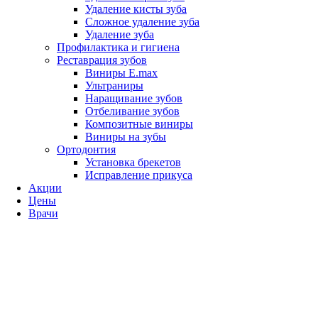
Удаление кисты зуба
Сложное удаление зуба
Удаление зуба
Профилактика и гигиена
Реставрация зубов
Виниры E.max
Ультраниры
Наращивание зубов
Отбеливание зубов
Композитные виниры
Виниры на зубы
Ортодонтия
Установка брекетов
Исправление прикуса
Акции
Цены
Врачи