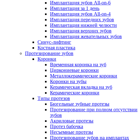
Имплантация зубов All-on-6
Имплантация за 1 день
Имплантация зубов All-on-4
Имплантация передних зубов
Имплантация нижней челюсти
Имплантация верхних зубов
Имплантация жевательных зубов
Синус-лифтинг
Костная пластика
Протезирование зубов
Коронки
Временная коронка на зуб
Циркониевые коронки
Металлокерамические коронки
Коронки на зубы
Керамическая вкладка на зуб
Керамические коронки
Типы протезов
Бюгельные зубные протезы
Протезирование при полном отсутствии
зубов
Акриловые протезы
Протез бабочка
Несъемные протезы
Протезирование зубов на имплантах