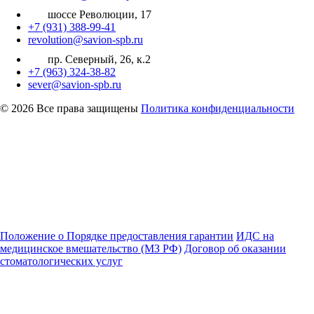
Зубные протезы Acry Free
шоссе Революции, 17
+7 (931) 388-99-41
Частично съемные протезы
revolution@savion-spb.ru
пр. Северный, 26, к.2
Съемные протезы
+7 (963) 324-38-82
sever@savion-spb.ru
Протезирование передних зубов
© 2026 Все права защищены
Политика конфиденциальности
Балочный протез
Положение о Порядке предоставления гарантии
ИДС на
медицинское вмешательство (МЗ РФ)
Договор об оказании
стоматологических услуг