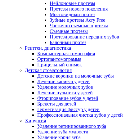
Нейлоновые протезы
Протезы нового поколения
Мостовидный протез
Зубные протезы Acry Free
Частично съемные протезы
Съемные протезы
Протезирование передних зубов
Балочный протез
Рентген, диагностика
Компьютерная томография
Ортопантомограмма
Прицельный снимок
Детская стоматология
Детские коронки на молочные зубы
Лечение кариеса у детей
Удаление молочных зубов
Лечение пульпита у детей
Фторирование зубов у детей
Брекеты для детей
Герметизация фиссур у детей
Профессиональная чистка зубов у детей
Хирургия
Удаление ретинированного зуба
Удаление зуба мудрости
Удаление корня зуба