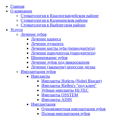
Главная
О компании
Стоматология в Красногвардейском районе
Стоматология в Калининском районе
Стоматология в Выборгском районе
Услуги
Лечение зубов
Лечение кариеса
Лечение пульпита
Лечение кисты зуба (периодонтита)
Лечение пародонтоза (пародонтита)
Шинирование зубов
Лечение зубов под микроскопом
Лечение (закрытие) рецессии десны
Имплантация зубов
Импланты
Импланты Нобель (Nobel Biocare)
Импланты Riellen's "под ключ"
Зубные импланты HI-TEC
Импланты OSSTEM
Импланты ADIN
Имплантация
Одномоментная имплантация зубов
Полная имплантация зубов