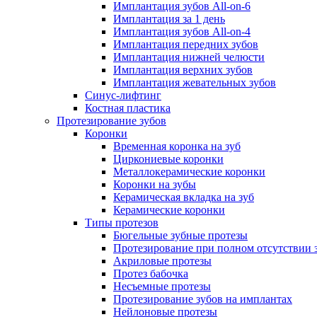
Имплантация зубов All-on-6
Имплантация за 1 день
Имплантация зубов All-on-4
Имплантация передних зубов
Имплантация нижней челюсти
Имплантация верхних зубов
Имплантация жевательных зубов
Синус-лифтинг
Костная пластика
Протезирование зубов
Коронки
Временная коронка на зуб
Циркониевые коронки
Металлокерамические коронки
Коронки на зубы
Керамическая вкладка на зуб
Керамические коронки
Типы протезов
Бюгельные зубные протезы
Протезирование при полном отсутствии 
Акриловые протезы
Протез бабочка
Несъемные протезы
Протезирование зубов на имплантах
Нейлоновые протезы