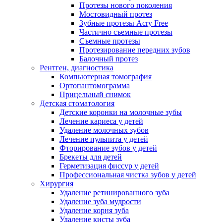
Протезы нового поколения
Мостовидный протез
Зубные протезы Acry Free
Частично съемные протезы
Съемные протезы
Протезирование передних зубов
Балочный протез
Рентген, диагностика
Компьютерная томография
Ортопантомограмма
Прицельный снимок
Детская стоматология
Детские коронки на молочные зубы
Лечение кариеса у детей
Удаление молочных зубов
Лечение пульпита у детей
Фторирование зубов у детей
Брекеты для детей
Герметизация фиссур у детей
Профессиональная чистка зубов у детей
Хирургия
Удаление ретинированного зуба
Удаление зуба мудрости
Удаление корня зуба
Удаление кисты зуба