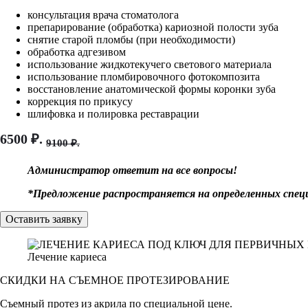
консультация врача стоматолога
Частично съемные протезы
препарирование (обработка) кариозной полости зуба
снятие старой пломбы (при необходимости)
обработка адгезивом
Съемные протезы
использование жидкотекучего светового материала
использование пломбировочного фотокомпозита
восстановление анатомической формы коронки зуба
Протезирование передних зубов
коррекция по прикусу
шлифовка и полировка реставрации
Балочный протез
6500 ₽.
9100 ₽.
Администратор ответит на все вопросы!
*Предложение распространяется на определенных спец
Оставить заявку
Лечение кариеса
СКИДКИ НА СЪЕМНОЕ ПРОТЕЗИРОВАНИЕ
Съемный протез из акрила по специальной цене.